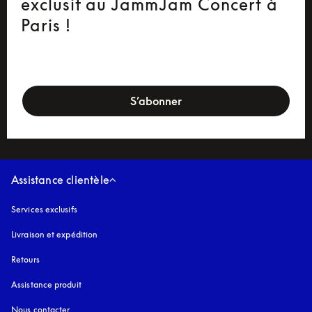
exclusif au JammJam Concert à
Paris !
newsletter-form
S’abonner
Assistance clientèle
Services exclusifs
Livraison et expédition
Retours
Assistance produit
Nous contacter