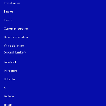
Investisseurs
Emploi
Presse
Custom integration
Devenir revendeur
Visite de l'usine
Social Links
Facebook
Instagram
s’ouvre dans un nouvel onglet
LinkedIn
X
Youtube
s’ouvre dans un nouvel onglet
TikTok