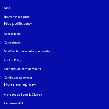
FAQ
Trouver un magasin
Nos politiques
Accessibilité
s’ouvre dans un nouvel onglet
Contrefaçon
s’ouvre dans un nouvel onglet
Modifier les paramètres de cookies
Cookie Policy
s’ouvre dans un nouvel onglet
Politiques de confidentialité
s’ouvre dans un nouvel onglet
Conditions générales
Notre entreprise
À propos de Bang & Olufsen
Responsabilité