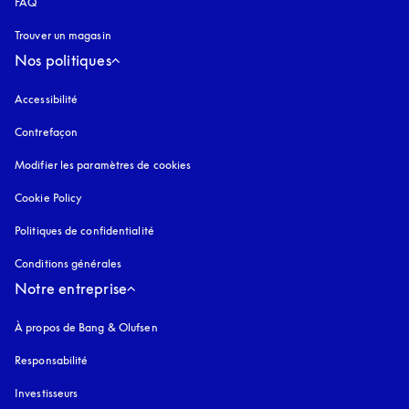
FAQ
Trouver un magasin
Nos politiques
Accessibilité
s’ouvre dans un nouvel onglet
Contrefaçon
s’ouvre dans un nouvel onglet
Modifier les paramètres de cookies
Cookie Policy
s’ouvre dans un nouvel onglet
Politiques de confidentialité
s’ouvre dans un nouvel onglet
Conditions générales
Notre entreprise
À propos de Bang & Olufsen
Responsabilité
Investisseurs