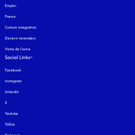
Emploi
Presse
Custom integration
Devenir revendeur
Visite de l'usine
Social Links
Facebook
Instagram
s’ouvre dans un nouvel onglet
LinkedIn
X
Youtube
s’ouvre dans un nouvel onglet
TikTok