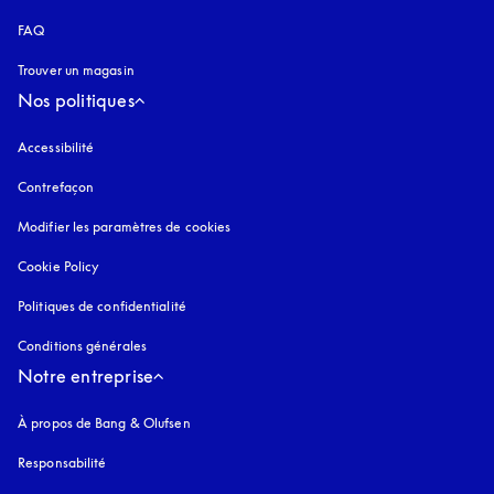
FAQ
Trouver un magasin
Nos politiques
Accessibilité
s’ouvre dans un nouvel onglet
Contrefaçon
s’ouvre dans un nouvel onglet
Modifier les paramètres de cookies
Cookie Policy
s’ouvre dans un nouvel onglet
Politiques de confidentialité
s’ouvre dans un nouvel onglet
Conditions générales
Notre entreprise
À propos de Bang & Olufsen
Responsabilité