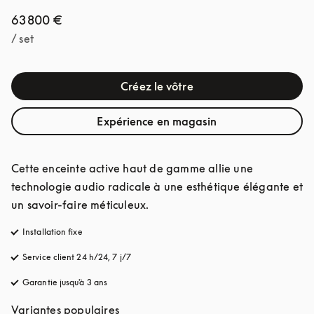
63 800 €
/ set
Créez le vôtre
Expérience en magasin
Cette enceinte active haut de gamme allie une 
technologie audio radicale à une esthétique élégante et 
un savoir-faire méticuleux.
Installation fixe
Service client 24 h/24, 7 j/7
s’ouvre dans un nouvel onglet
Garantie jusqu'à 3 ans
s’ouvre dans un nouvel onglet
Variantes populaires