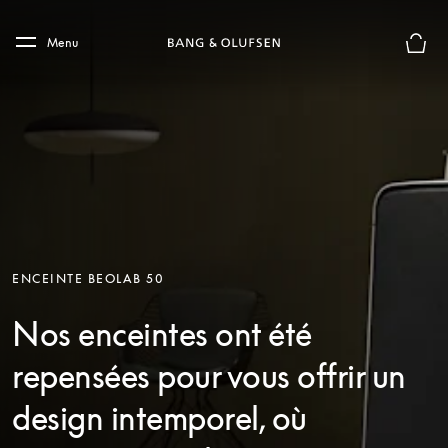
Skip to main content
Skip to main footer
Menu
Le mod
ENCEINTE BEOLAB 50
Nos enceintes ont été
repensées pour vous offrir un
design intemporel, où