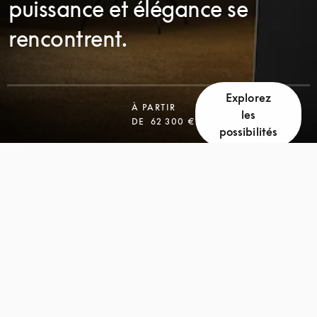
puissance et élégance se
rencontrent.
Explorez
À PARTIR
les
FAITES
DE
62 300 €
possibilités
FAITES
DÉFILER
DÉFILER
LA
LA
PAGE
PAGE
POUR
POUR
DÉCOUVRIR
DÉCOUVRIR