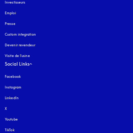
Investisseurs
Emploi
Presse
Custom integration
Devenir revendeur
Visite de l'usine
Social Links
Facebook
Instagram
s’ouvre dans un nouvel onglet
LinkedIn
X
Youtube
s’ouvre dans un nouvel onglet
TikTok