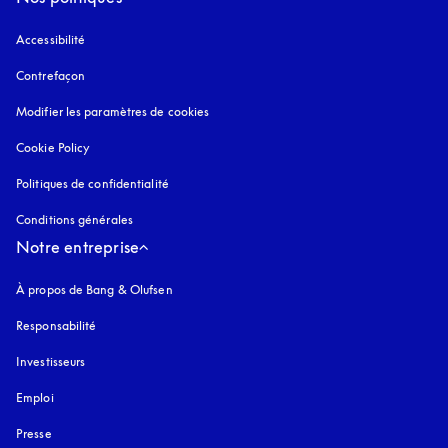
Accessibilité
s’ouvre dans un nouvel onglet
Contrefaçon
s’ouvre dans un nouvel onglet
Modifier les paramètres de cookies
Cookie Policy
s’ouvre dans un nouvel onglet
Politiques de confidentialité
s’ouvre dans un nouvel onglet
Conditions générales
Notre entreprise
À propos de Bang & Olufsen
Responsabilité
Investisseurs
Emploi
Presse