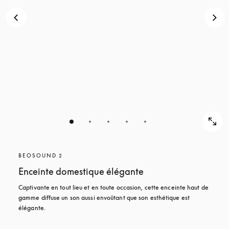
POUR
DÉCOUVRIR
DÉCOUVRIR
BEOSOUND 2
Enceinte domestique élégante
Captivante en tout lieu et en toute occasion, cette enceinte haut de 
gamme diffuse un son aussi envoûtant que son esthétique est 
élégante. 