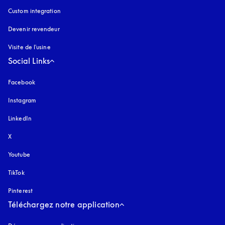
Custom integration
Devenir revendeur
Visite de l'usine
Social Links
Facebook
Instagram
s’ouvre dans un nouvel onglet
LinkedIn
X
Youtube
s’ouvre dans un nouvel onglet
TikTok
Pinterest
Téléchargez notre application