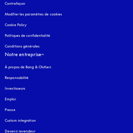
Contrefaçon
s’ouvre dans un nouvel onglet
Modifier les paramètres de cookies
Cookie Policy
s’ouvre dans un nouvel onglet
Politiques de confidentialité
s’ouvre dans un nouvel onglet
Conditions générales
Notre entreprise
À propos de Bang & Olufsen
Responsabilité
Investisseurs
Emploi
Presse
Custom integration
Devenir revendeur