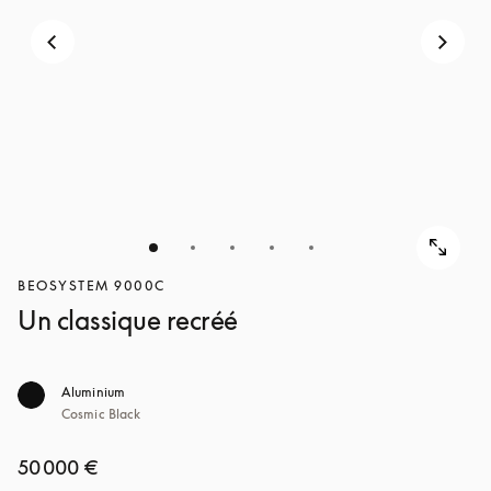
POUR
DÉCOUVRIR
DÉCOUVRIR
BEOSYSTEM 9000C
Un classique recréé
Aluminium
Cosmic Black
50 000 €