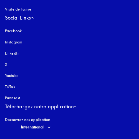
Visite de l'usine
Social Links
Facebook
Instagram
s’ouvre dans un nouvel onglet
LinkedIn
X
Youtube
s’ouvre dans un nouvel onglet
TikTok
Pinterest
Téléchargez notre application
Découvrez nos application
Select country and language
:
International