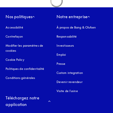
Nos politiques
Notre entreprise
Accessibilité
s’ouvre dans un nouvel onglet
À propos de Bang & Olufsen
Contrefaçon
s’ouvre dans un nouvel onglet
Responsabilité
Modifier les paramètres de
Investisseurs
cookies
Emploi
Cookie Policy
s’ouvre dans un nouvel onglet
Presse
Politiques de confidentialité
s’ouvre dans un nouvel onglet
Custom integration
Conditions générales
Devenir revendeur
Visite de l'usine
Téléchargez notre 
application