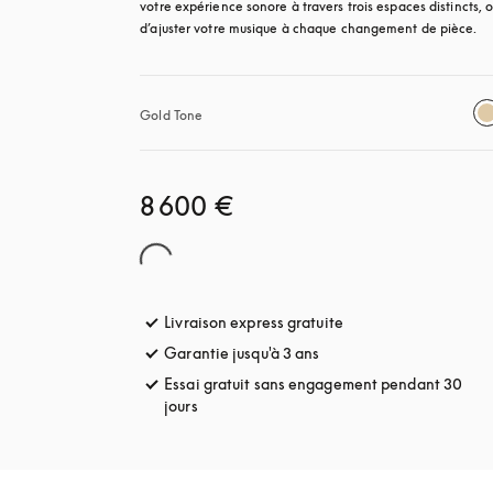
votre expérience sonore à travers trois espaces distincts, o
d’ajuster votre musique à chaque changement de pièce.
Gold Tone
8 600 €
Livraison express gratuite
s’ouvre dans un nouve
Garantie jusqu'à 3 ans
s’ouvre dans un nouvel o
Essai gratuit sans engagement pendant 30
jours
s’ouvre dans un nouvel onglet