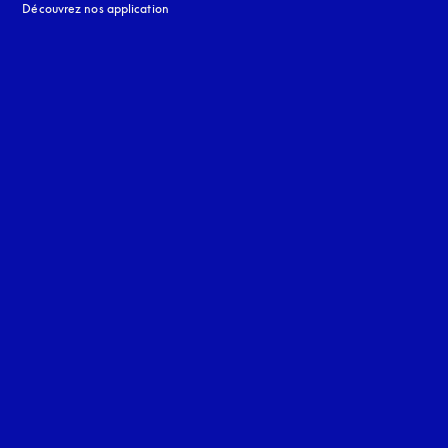
Découvrez nos application
 onglet
nglet
uage
: