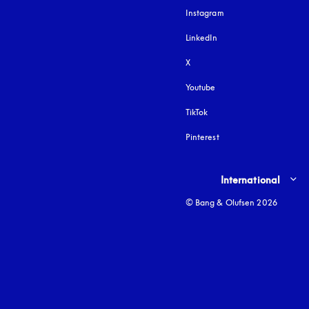
Instagram
s’ouvre dans un nouvel
LinkedIn
X
Youtube
s’ouvre dans un nouvel o
TikTok
Pinterest
Select country and lang
International
© Bang & Olufsen 2026