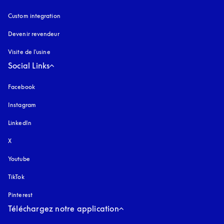
Custom integration
Devenir revendeur
Visite de l'usine
Social Links
Facebook
Instagram
s’ouvre dans un nouvel onglet
LinkedIn
X
Youtube
s’ouvre dans un nouvel onglet
TikTok
Pinterest
Téléchargez notre application