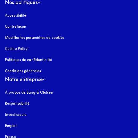
Nos politiques
Accessibilité
s’ouvre dans un nouvel onglet
Contrefaçon
s’ouvre dans un nouvel onglet
Modifier les paramètres de cookies
Cookie Policy
s’ouvre dans un nouvel onglet
Politiques de confidentialité
s’ouvre dans un nouvel onglet
Conditions générales
Notre entreprise
À propos de Bang & Olufsen
Responsabilité
Investisseurs
Emploi
Presse