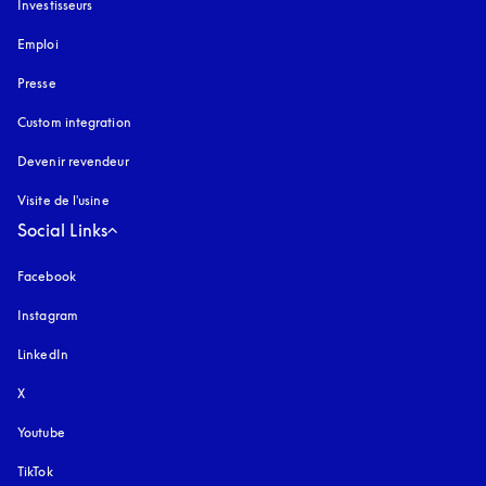
Investisseurs
Emploi
Presse
Custom integration
Devenir revendeur
Visite de l'usine
Social Links
Facebook
Instagram
s’ouvre dans un nouvel onglet
LinkedIn
X
Youtube
s’ouvre dans un nouvel onglet
TikTok