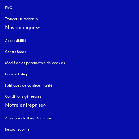
FAQ
Trouver un magasin
Nos politiques
Accessibilité
s’ouvre dans un nouvel onglet
Contrefaçon
s’ouvre dans un nouvel onglet
Modifier les paramètres de cookies
Cookie Policy
s’ouvre dans un nouvel onglet
Politiques de confidentialité
s’ouvre dans un nouvel onglet
Conditions générales
Notre entreprise
À propos de Bang & Olufsen
Responsabilité