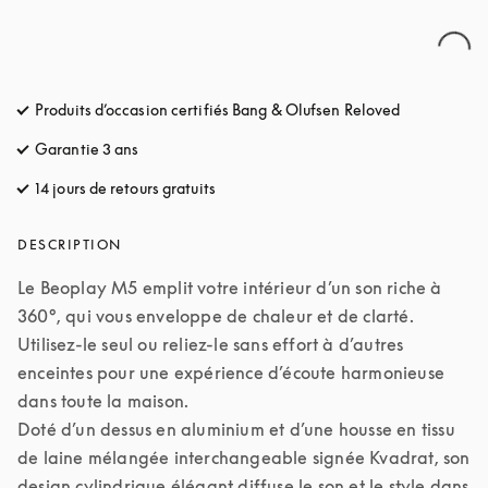
Produits d’occasion certifiés Bang & Olufsen Reloved
Garantie 3 ans
14 jours de retours gratuits
s’ouvre dans un nouvel onglet
DESCRIPTION
Le Beoplay M5 emplit votre intérieur d’un son riche à 
360°, qui vous enveloppe de chaleur et de clarté. 
Utilisez-le seul ou reliez-le sans effort à d’autres 
enceintes pour une expérience d’écoute harmonieuse 
dans toute la maison.

Doté d’un dessus en aluminium et d’une housse en tissu 
de laine mélangée interchangeable signée Kvadrat, son 
design cylindrique élégant diffuse le son et le style dans 