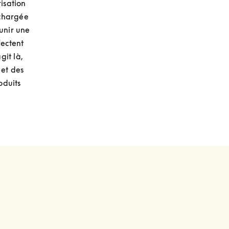
isation 
chargée 
unir une 
ectent 
it là, 
et des 
duits 