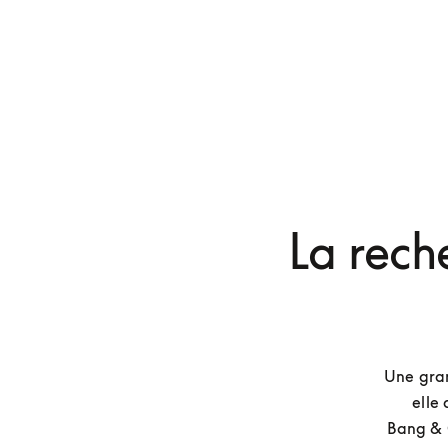
La rech
Une gran
elle 
Bang & O