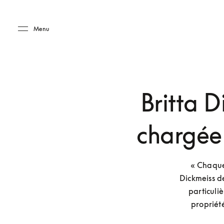
Skip to main content
Skip to main footer
Menu
Britta D
chargée 
« Chaque 
Dickmeiss de
particuli
propriété