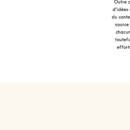
Outre c
d’idées
du conte
source 
chacun
toutefo
effort