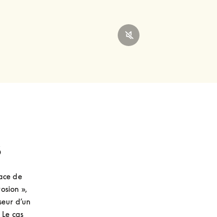
s
ace de 
sion », 
seur d’un 
Le cas 