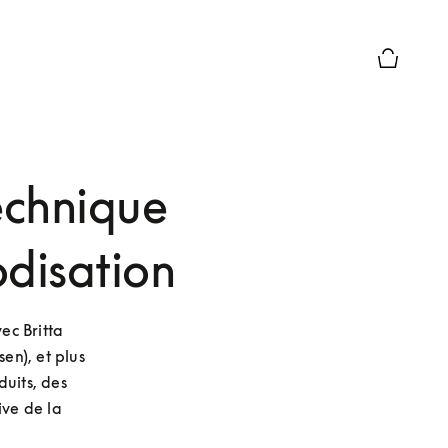
Le module
technique
odisation
c Britta 
n), et plus 
uits, des 
ve de la 