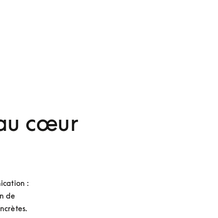
 au cœur
cation : 
n de 
crètes. 