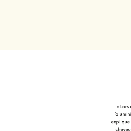
« Lors 
l’alumin
explique 
cheveu 