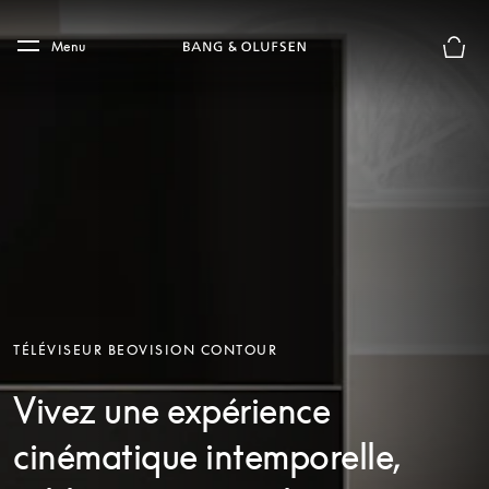
Skip to main content
Skip to main footer
Menu
Le mod
TÉLÉVISEUR BEOVISION CONTOUR
Vivez une expérience
cinématique intemporelle,