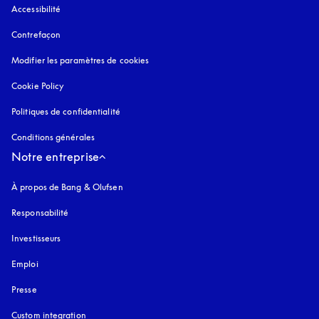
Accessibilité
s’ouvre dans un nouvel onglet
Contrefaçon
s’ouvre dans un nouvel onglet
Modifier les paramètres de cookies
Cookie Policy
s’ouvre dans un nouvel onglet
Politiques de confidentialité
s’ouvre dans un nouvel onglet
Conditions générales
Notre entreprise
À propos de Bang & Olufsen
Responsabilité
Investisseurs
Emploi
Presse
Custom integration