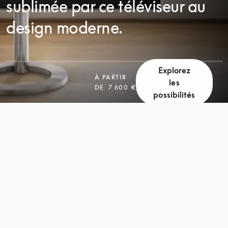
sublimée par ce téléviseur au
design moderne.
Explorez
À PARTIR
les
DE
7 600 €
possibilités
FAITES
FAITES
DÉFILER
DÉFILER
LA
LA
PAGE
PAGE
POUR