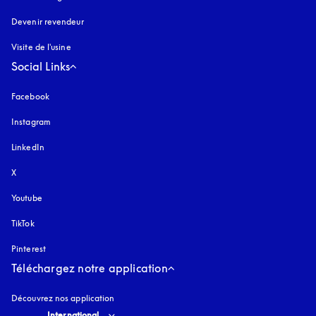
Devenir revendeur
Visite de l'usine
Social Links
Facebook
Instagram
s’ouvre dans un nouvel onglet
LinkedIn
X
Youtube
s’ouvre dans un nouvel onglet
TikTok
Pinterest
Téléchargez notre application
Découvrez nos application
Select country and language
:
International