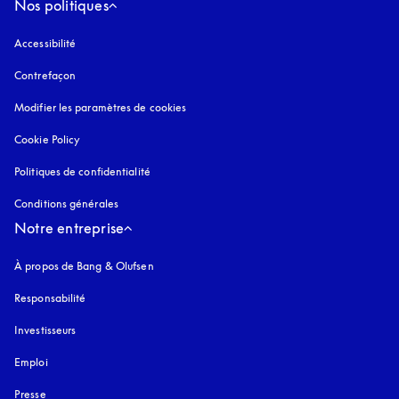
Nos politiques
Accessibilité
s’ouvre dans un nouvel onglet
Contrefaçon
s’ouvre dans un nouvel onglet
Modifier les paramètres de cookies
Cookie Policy
s’ouvre dans un nouvel onglet
Politiques de confidentialité
s’ouvre dans un nouvel onglet
Conditions générales
Notre entreprise
À propos de Bang & Olufsen
Responsabilité
Investisseurs
Emploi
Presse