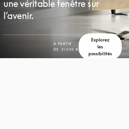
une véritable fenêtre sur
l’avenir.
Explorez
À PARTIR
les
DE
21 050 €
possibilités
FAITES
FAITES
DÉFILER
DÉFILER
LA
LA
PAGE
PAGE
POUR