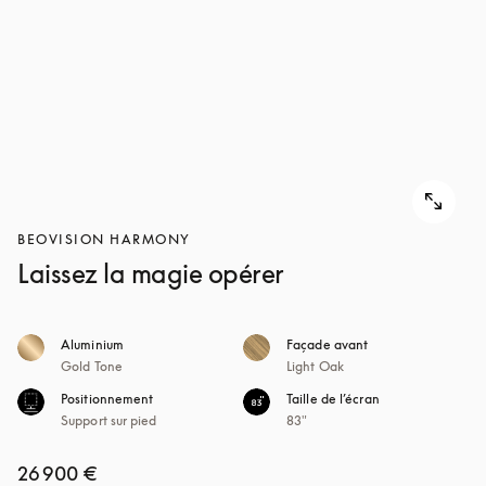
POUR
DÉCOUVRIR
DÉCOUVRIR
BEOVISION HARMONY
Laissez la magie opérer
Aluminium
Façade avant
Gold Tone
Light Oak
Positionnement
Taille de l’écran
Support sur pied
83"
26 900 €