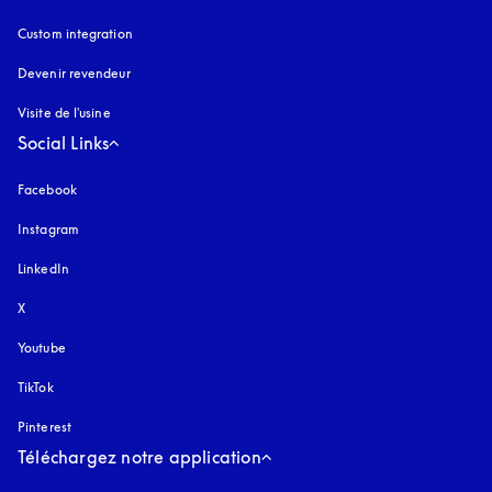
Custom integration
Devenir revendeur
Visite de l'usine
Social Links
Facebook
Instagram
s’ouvre dans un nouvel onglet
LinkedIn
X
Youtube
s’ouvre dans un nouvel onglet
TikTok
Pinterest
Téléchargez notre application