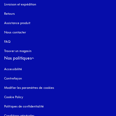
Livraison et expédition
Retours
Assistance produit
Nous contacter
FAQ
Trouver un magasin
Nos politiques
Accessibilité
s’ouvre dans un nouvel onglet
Contrefaçon
s’ouvre dans un nouvel onglet
Modifier les paramètres de cookies
Cookie Policy
s’ouvre dans un nouvel onglet
Politiques de confidentialité
s’ouvre dans un nouvel onglet
Conditions générales