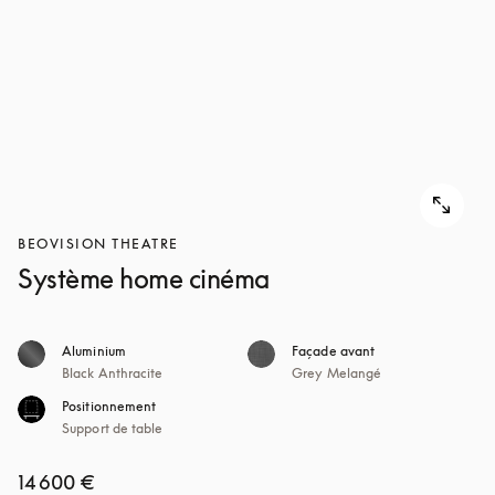
POUR
DÉCOUVRIR
DÉCOUVRIR
BEOVISION THEATRE
Système home cinéma
Aluminium
Façade avant
Black Anthracite
Grey Melangé
Positionnement
Support de table
14 600 €