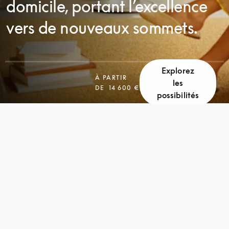
domicile, portant l’excellence
vers de nouveaux sommets.
Explorez
À PARTIR
les
DE
14 600 €
possibilités
FAITES
FAITES
DÉFILER
DÉFILER
LA
LA
PAGE
PAGE
POUR