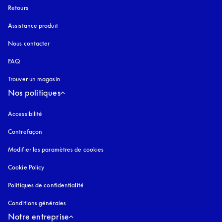
Retours
Assistance produit
Nous contacter
FAQ
Trouver un magasin
Nos politiques
Accessibilité
s’ouvre dans un nouvel onglet
Contrefaçon
s’ouvre dans un nouvel onglet
Modifier les paramètres de cookies
Cookie Policy
s’ouvre dans un nouvel onglet
Politiques de confidentialité
s’ouvre dans un nouvel onglet
Conditions générales
Notre entreprise