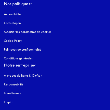
Nos politiques
Accessibilité
s’ouvre dans un nouvel onglet
Contrefaçon
s’ouvre dans un nouvel onglet
Modifier les paramètres de cookies
Cookie Policy
s’ouvre dans un nouvel onglet
Politiques de confidentialité
s’ouvre dans un nouvel onglet
Conditions générales
Notre entreprise
À propos de Bang & Olufsen
Responsabilité
Investisseurs
Emploi