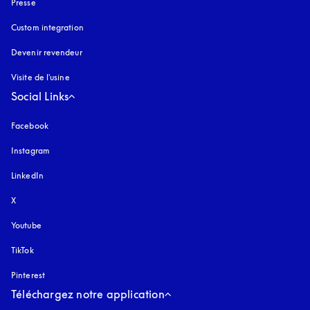
Presse
Custom integration
Devenir revendeur
Visite de l'usine
Social Links
Facebook
Instagram
s’ouvre dans un nouvel onglet
LinkedIn
X
Youtube
s’ouvre dans un nouvel onglet
TikTok
Pinterest
Téléchargez notre application