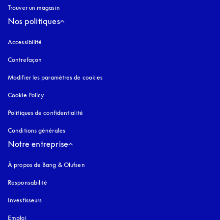
Trouver un magasin
Nos politiques
Accessibilité
s’ouvre dans un nouvel onglet
Contrefaçon
s’ouvre dans un nouvel onglet
Modifier les paramètres de cookies
Cookie Policy
s’ouvre dans un nouvel onglet
Politiques de confidentialité
s’ouvre dans un nouvel onglet
Conditions générales
Notre entreprise
À propos de Bang & Olufsen
Responsabilité
Investisseurs
Emploi