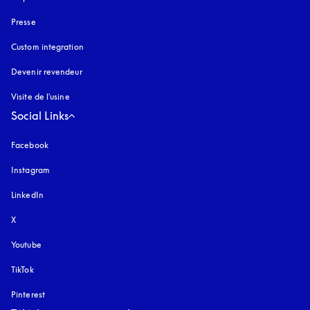
Presse
Custom integration
Devenir revendeur
Visite de l'usine
Social Links
Facebook
Instagram
s’ouvre dans un nouvel onglet
LinkedIn
X
Youtube
s’ouvre dans un nouvel onglet
TikTok
Pinterest