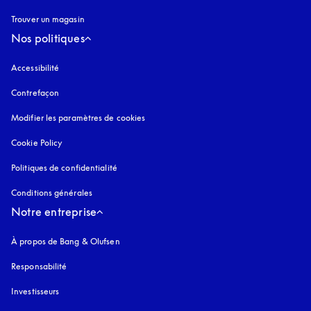
Trouver un magasin
Nos politiques
Accessibilité
s’ouvre dans un nouvel onglet
Contrefaçon
s’ouvre dans un nouvel onglet
Modifier les paramètres de cookies
Cookie Policy
s’ouvre dans un nouvel onglet
Politiques de confidentialité
s’ouvre dans un nouvel onglet
Conditions générales
Notre entreprise
À propos de Bang & Olufsen
Responsabilité
Investisseurs