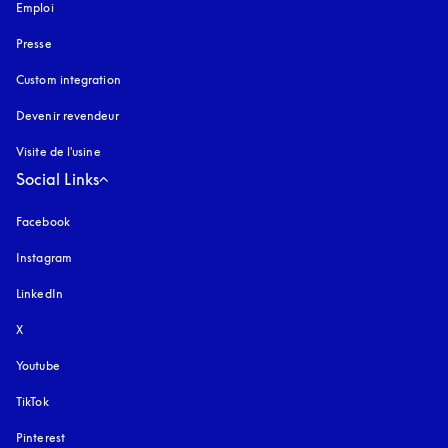
Emploi
Presse
Custom integration
Devenir revendeur
Visite de l'usine
Social Links
Facebook
Instagram
s’ouvre dans un nouvel onglet
LinkedIn
X
Youtube
s’ouvre dans un nouvel onglet
TikTok
Pinterest