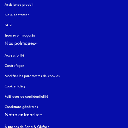
Assistance produit
Nous contacter
FAQ
Trouver un magasin
Nos politiques
Accessibilité
s’ouvre dans un nouvel onglet
Contrefaçon
s’ouvre dans un nouvel onglet
Modifier les paramètres de cookies
Cookie Policy
s’ouvre dans un nouvel onglet
Politiques de confidentialité
s’ouvre dans un nouvel onglet
Conditions générales
Notre entreprise
À propos de Bang & Olufsen