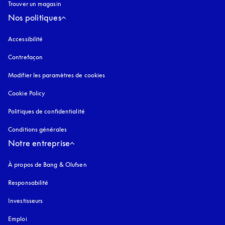
Trouver un magasin
Nos politiques
Accessibilité
s’ouvre dans un nouvel onglet
Contrefaçon
s’ouvre dans un nouvel onglet
Modifier les paramètres de cookies
Cookie Policy
s’ouvre dans un nouvel onglet
Politiques de confidentialité
s’ouvre dans un nouvel onglet
Conditions générales
Notre entreprise
À propos de Bang & Olufsen
Responsabilité
Investisseurs
Emploi