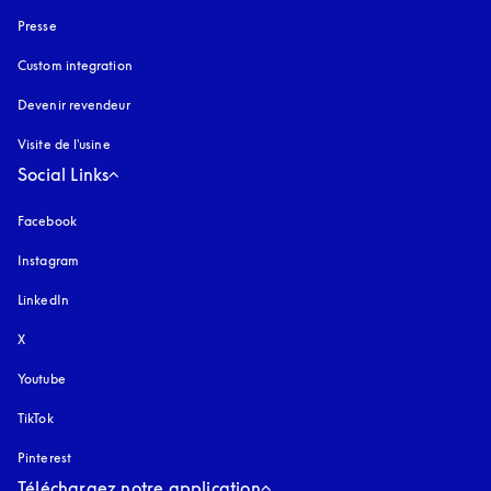
Presse
Custom integration
Devenir revendeur
Visite de l'usine
Social Links
Facebook
Instagram
s’ouvre dans un nouvel onglet
LinkedIn
X
Youtube
s’ouvre dans un nouvel onglet
TikTok
Pinterest
Téléchargez notre application