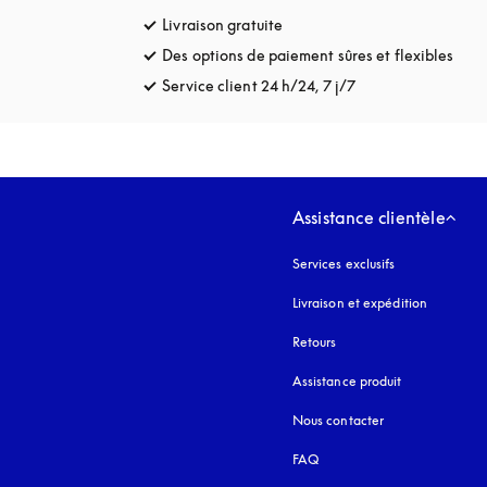
Livraison gratuite
s’ouvre dans un nouvel onglet
Des options de paiement sûres et flexibles
s’ou
Service client 24 h/24, 7 j/7
s’ouvre dans un no
Assistance clientèle
Services exclusifs
Livraison et expédition
Retours
Assistance produit
Nous contacter
FAQ