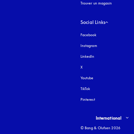
Trouver un magasin
Social Links
Facebook
Instagram
s’ouvre dans un nouvel
LinkedIn
X
Youtube
s’ouvre dans un nouvel o
TikTok
Pinterest
Select country and lang
International
© Bang & Olufsen 2026