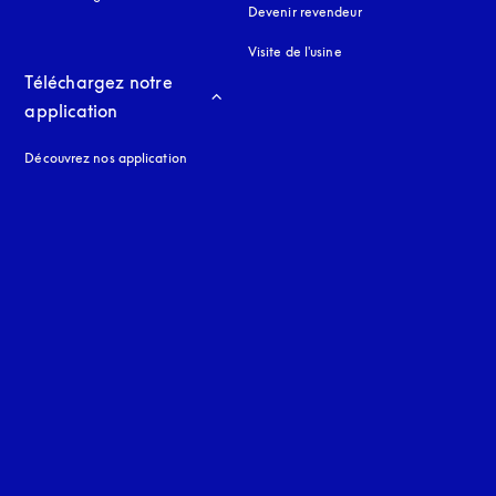
Devenir revendeur
Visite de l'usine
Téléchargez notre 
application
Découvrez nos application
 onglet
nglet
uage
: