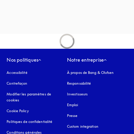
vre dans un nouvel onglet
uvel onglet
Nos politiques
Notre entreprise
Accessibilité
s’ouvre dans un nouvel onglet
À propos de Bang & Olufsen
Contrefaçon
s’ouvre dans un nouvel onglet
Responsabilité
Modifier les paramètres de
Investisseurs
cookies
Emploi
Cookie Policy
s’ouvre dans un nouvel onglet
Presse
Politiques de confidentialité
s’ouvre dans un nouvel onglet
Custom integration
Conditions générales