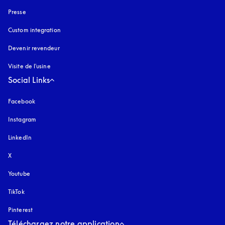
Presse
Custom integration
Devenir revendeur
Visite de l'usine
Social Links
Facebook
Instagram
s’ouvre dans un nouvel onglet
LinkedIn
X
Youtube
s’ouvre dans un nouvel onglet
TikTok
Pinterest
Téléchargez notre application