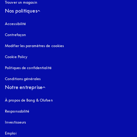
Trouver un magasin
Nos politiques
Accessibilité
s’ouvre dans un nouvel onglet
Contrefaçon
s’ouvre dans un nouvel onglet
Modifier les paramètres de cookies
Cookie Policy
s’ouvre dans un nouvel onglet
Politiques de confidentialité
s’ouvre dans un nouvel onglet
Conditions générales
Notre entreprise
À propos de Bang & Olufsen
Responsabilité
Investisseurs
Emploi