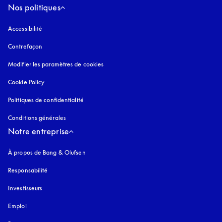
Nos politiques
Accessibilité
s’ouvre dans un nouvel onglet
Contrefaçon
s’ouvre dans un nouvel onglet
Modifier les paramètres de cookies
Cookie Policy
s’ouvre dans un nouvel onglet
Politiques de confidentialité
s’ouvre dans un nouvel onglet
Conditions générales
Notre entreprise
À propos de Bang & Olufsen
Responsabilité
Investisseurs
Emploi