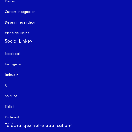
Presse
Custom integration
Devenir revendeur
Visite de l'usine
Social Links
Facebook
Instagram
s’ouvre dans un nouvel onglet
LinkedIn
X
Youtube
s’ouvre dans un nouvel onglet
TikTok
Pinterest
Téléchargez notre application