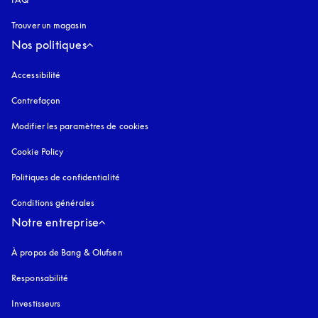
Trouver un magasin
Nos politiques
Accessibilité
s’ouvre dans un nouvel onglet
Contrefaçon
s’ouvre dans un nouvel onglet
Modifier les paramètres de cookies
Cookie Policy
s’ouvre dans un nouvel onglet
Politiques de confidentialité
s’ouvre dans un nouvel onglet
Conditions générales
Notre entreprise
À propos de Bang & Olufsen
Responsabilité
Investisseurs