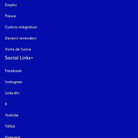
Emploi
Presse
Custom integration
Devenir revendeur
Visite de l'usine
Social Links
Facebook
Instagram
s’ouvre dans un nouvel onglet
LinkedIn
X
Youtube
s’ouvre dans un nouvel onglet
TikTok
Pinterest