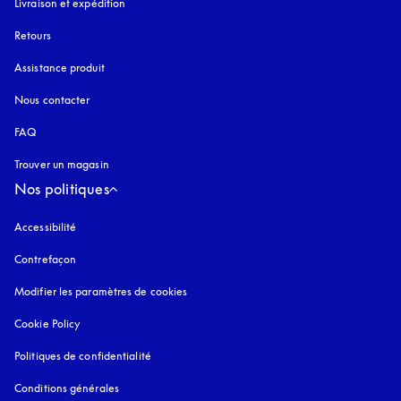
Livraison et expédition
Retours
Assistance produit
Nous contacter
FAQ
Trouver un magasin
Nos politiques
Accessibilité
s’ouvre dans un nouvel onglet
Contrefaçon
s’ouvre dans un nouvel onglet
Modifier les paramètres de cookies
Cookie Policy
s’ouvre dans un nouvel onglet
Politiques de confidentialité
s’ouvre dans un nouvel onglet
Conditions générales