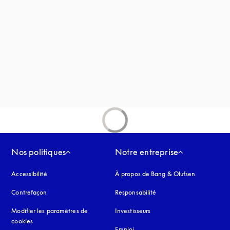
vre dans un nouvel onglet
uvel onglet
Nos politiques
Notre entreprise
Accessibilité
s’ouvre dans un nouvel onglet
À propos de Bang & Olufsen
Contrefaçon
s’ouvre dans un nouvel onglet
Responsabilité
Modifier les paramètres de
Investisseurs
cookies
Emploi