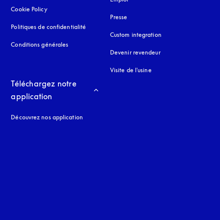
Cookie Policy
s’ouvre dans un nouvel onglet
Presse
Politiques de confidentialité
s’ouvre dans un nouvel onglet
Custom integration
Conditions générales
Devenir revendeur
Visite de l'usine
Téléchargez notre 
application
Découvrez nos application
 onglet
nglet