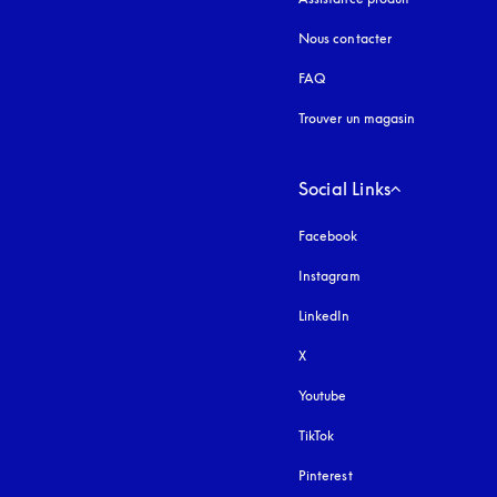
Nous contacter
FAQ
Trouver un magasin
Social Links
Facebook
Instagram
s’ouvre dans un nouvel
LinkedIn
X
Youtube
s’ouvre dans un nouvel o
TikTok
Pinterest