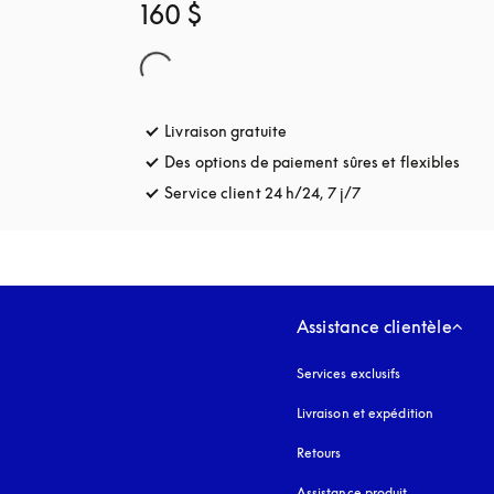
160 $
Livraison gratuite
s’ouvre dans un nouvel onglet
Des options de paiement sûres et flexibles
s’ou
Service client 24 h/24, 7 j/7
s’ouvre dans un no
Assistance clientèle
Services exclusifs
Livraison et expédition
Retours
Assistance produit