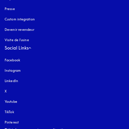
Presse
Custom integration
Devenir revendeur
Visite de l'usine
Social Links
Facebook
Instagram
s’ouvre dans un nouvel onglet
LinkedIn
X
Youtube
s’ouvre dans un nouvel onglet
TikTok
Pinterest