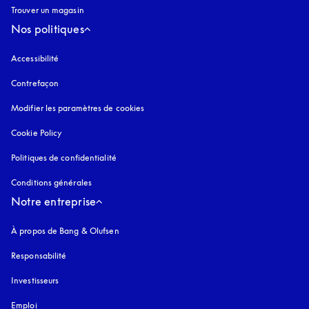
Trouver un magasin
Nos politiques
Accessibilité
s’ouvre dans un nouvel onglet
Contrefaçon
s’ouvre dans un nouvel onglet
Modifier les paramètres de cookies
Cookie Policy
s’ouvre dans un nouvel onglet
Politiques de confidentialité
s’ouvre dans un nouvel onglet
Conditions générales
Notre entreprise
À propos de Bang & Olufsen
Responsabilité
Investisseurs
Emploi