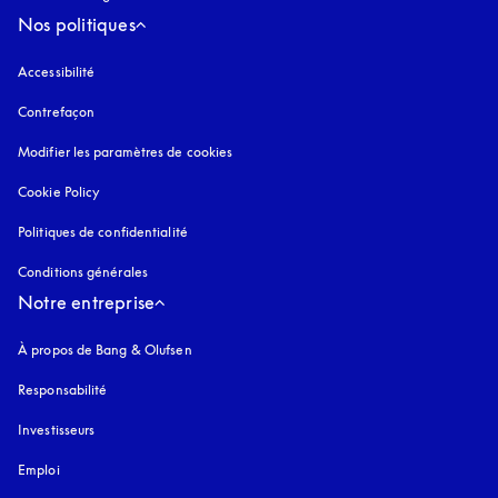
Nos politiques
Accessibilité
s’ouvre dans un nouvel onglet
Contrefaçon
s’ouvre dans un nouvel onglet
Modifier les paramètres de cookies
Cookie Policy
s’ouvre dans un nouvel onglet
Politiques de confidentialité
s’ouvre dans un nouvel onglet
Conditions générales
Notre entreprise
À propos de Bang & Olufsen
Responsabilité
Investisseurs
Emploi