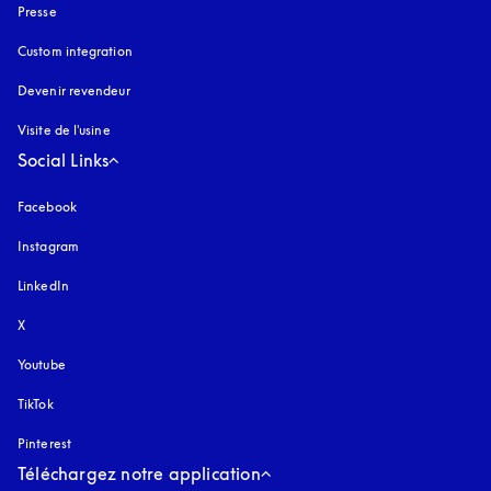
Presse
Custom integration
Devenir revendeur
Visite de l'usine
Social Links
Facebook
Instagram
s’ouvre dans un nouvel onglet
LinkedIn
X
Youtube
s’ouvre dans un nouvel onglet
TikTok
Pinterest
Téléchargez notre application