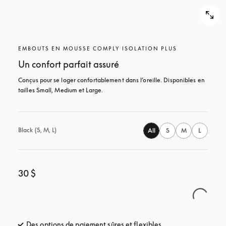
EMBOUTS EN MOUSSE COMPLY ISOLATION PLUS
Un confort parfait assuré
Conçus pour se loger confortablement dans l’oreille. Disponibles en 
tailles Small, Medium et Large.
Black (S, M, L)
All
S
M
L
30 $
Des options de paiement sûres et flexibles
s’ouvre dans un nou