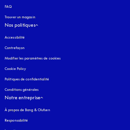
FAQ
Trouver un magasin
Nos politiques
Accessibilité
s’ouvre dans un nouvel onglet
Contrefaçon
s’ouvre dans un nouvel onglet
Modifier les paramètres de cookies
Cookie Policy
s’ouvre dans un nouvel onglet
Politiques de confidentialité
s’ouvre dans un nouvel onglet
Conditions générales
Notre entreprise
À propos de Bang & Olufsen
Responsabilité