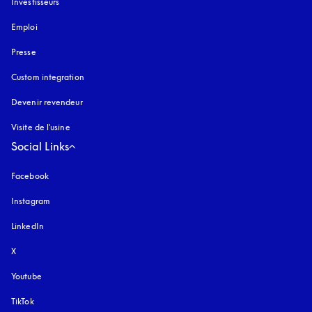
Investisseurs
Emploi
Presse
Custom integration
Devenir revendeur
Visite de l'usine
Social Links
Facebook
Instagram
s’ouvre dans un nouvel onglet
LinkedIn
X
Youtube
s’ouvre dans un nouvel onglet
TikTok