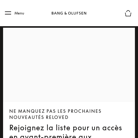
Skip to main content
Skip to main footer
Menu
Le mod
NE MANQUEZ PAS LES PROCHAINES
NOUVEAUTÉS RELOVED
Rejoignez la liste pour un accès
en avant-première aux