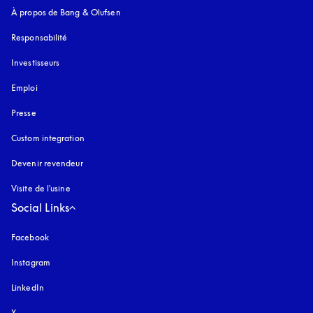
À propos de Bang & Olufsen
Responsabilité
Investisseurs
Emploi
Presse
Custom integration
Devenir revendeur
Visite de l'usine
Social Links
Facebook
Instagram
s’ouvre dans un nouvel onglet
LinkedIn
X