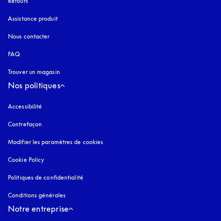
Retours
Assistance produit
Nous contacter
FAQ
Trouver un magasin
Nos politiques
Accessibilité
s’ouvre dans un nouvel onglet
Contrefaçon
s’ouvre dans un nouvel onglet
Modifier les paramètres de cookies
Cookie Policy
s’ouvre dans un nouvel onglet
Politiques de confidentialité
s’ouvre dans un nouvel onglet
Conditions générales
Notre entreprise