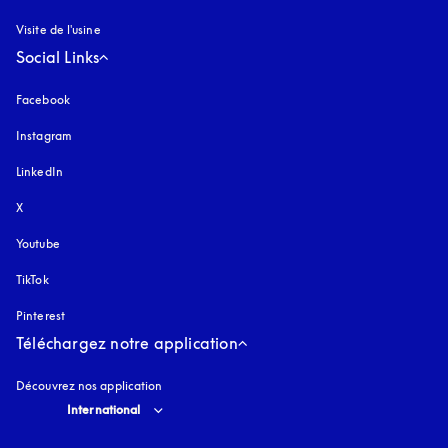
Visite de l'usine
Social Links
Facebook
Instagram
s’ouvre dans un nouvel onglet
LinkedIn
X
Youtube
s’ouvre dans un nouvel onglet
TikTok
Pinterest
Téléchargez notre application
Découvrez nos application
Select country and language
:
International