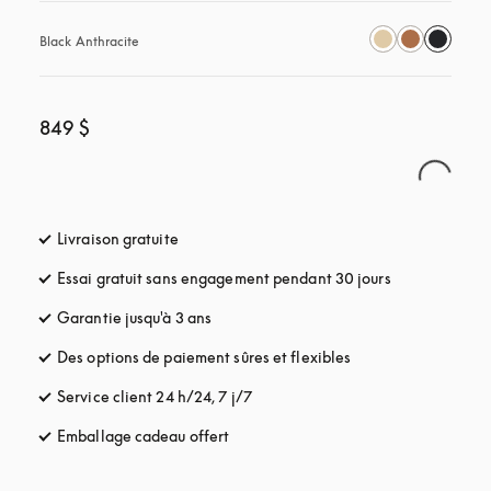
Black Anthracite
849 $
Livraison gratuite
s’ouvre dans un nouvel onglet
Essai gratuit sans engagement pendant 30 jours
s’ouvre dans u
Garantie jusqu'à 3 ans
s’ouvre dans un nouvel onglet
Des options de paiement sûres et flexibles
s’ouvre dans un nou
Service client 24 h/24, 7 j/7
s’ouvre dans un nouvel onglet
Emballage cadeau offert
s’ouvre dans un nouvel onglet