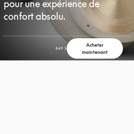
pour une expérience de
confort absolu.
Acheter
849 $
maintenant
FAITES
FAITES
DÉFILER
DÉFILER
LA
LA
PAGE
PAGE
POUR