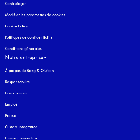
Contrefaçon
s’ouvre dans un nouvel onglet
Modifier les paramètres de cookies
Cookie Policy
s’ouvre dans un nouvel onglet
Politiques de confidentialité
s’ouvre dans un nouvel onglet
Conditions générales
Notre entreprise
À propos de Bang & Olufsen
Responsabilité
Investisseurs
Emploi
Presse
Custom integration
Devenir revendeur