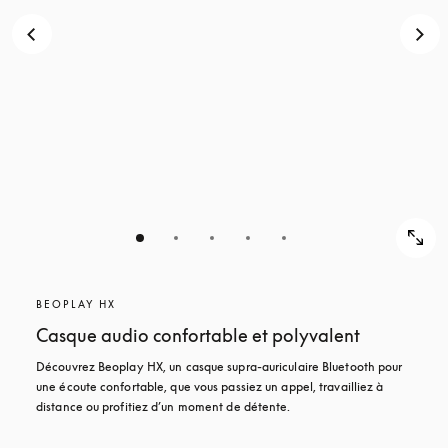
POUR
DÉCOUVRIR
DÉCOUVRIR
BEOPLAY HX
Casque audio confortable et polyvalent
Découvrez Beoplay HX, un casque supra-auriculaire Bluetooth pour 
une écoute confortable, que vous passiez un appel, travailliez à 
distance ou profitiez d’un moment de détente.