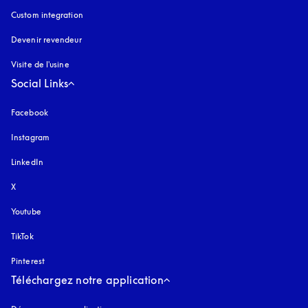
Custom integration
Devenir revendeur
Visite de l'usine
Social Links
Facebook
Instagram
s’ouvre dans un nouvel onglet
LinkedIn
X
Youtube
s’ouvre dans un nouvel onglet
TikTok
Pinterest
Téléchargez notre application