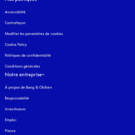
Accessibilité
s’ouvre dans un nouvel onglet
Contrefaçon
s’ouvre dans un nouvel onglet
Modifier les paramètres de cookies
Cookie Policy
s’ouvre dans un nouvel onglet
Politiques de confidentialité
s’ouvre dans un nouvel onglet
Conditions générales
Notre entreprise
À propos de Bang & Olufsen
Responsabilité
Investisseurs
Emploi
Presse