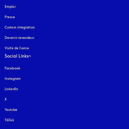
Emploi
Presse
Custom integration
Devenir revendeur
Visite de l'usine
Social Links
Facebook
Instagram
s’ouvre dans un nouvel onglet
LinkedIn
X
Youtube
s’ouvre dans un nouvel onglet
TikTok