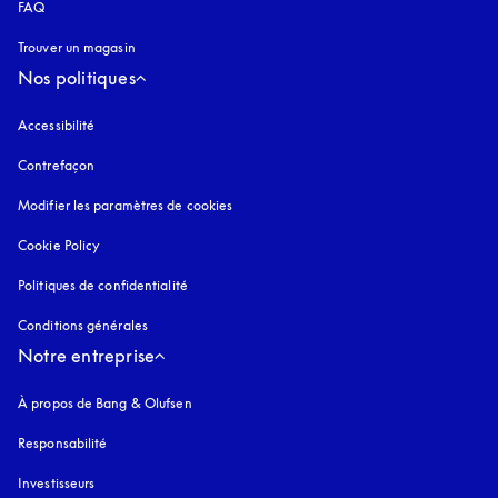
FAQ
Trouver un magasin
Nos politiques
Accessibilité
s’ouvre dans un nouvel onglet
Contrefaçon
s’ouvre dans un nouvel onglet
Modifier les paramètres de cookies
Cookie Policy
s’ouvre dans un nouvel onglet
Politiques de confidentialité
s’ouvre dans un nouvel onglet
Conditions générales
Notre entreprise
À propos de Bang & Olufsen
Responsabilité
Investisseurs