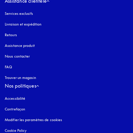
Assistance clientèle
Services exclusifs
Livraison et expédition
Retours
Assistance produit
Nous contacter
FAQ
Trouver un magasin
Nos politiques
Accessibilité
s’ouvre dans un nouvel onglet
Contrefaçon
s’ouvre dans un nouvel onglet
Modifier les paramètres de cookies
Cookie Policy
s’ouvre dans un nouvel onglet