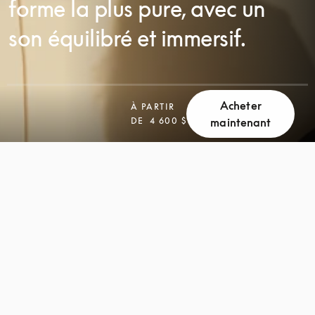
forme la plus pure, avec un
son équilibré et immersif.
Acheter
À PARTIR
DE
4 600 $
maintenant
FAITES
FAITES
DÉFILER
DÉFILER
LA
LA
PAGE
PAGE
POUR