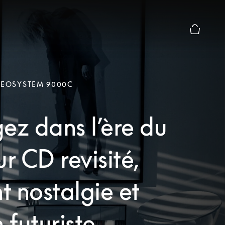
Le module
BEOSYSTEM 9000C
ez dans l’ère du
ur CD revisité,
nt nostalgie et
 futuriste.