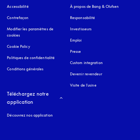
Accessibilité
s’ouvre dans un nouvel onglet
À propos de Bang & Olufsen
Contrefaçon
s’ouvre dans un nouvel onglet
Responsabilité
Modifier les paramètres de
Investisseurs
cookies
Emploi
Cookie Policy
s’ouvre dans un nouvel onglet
Presse
Politiques de confidentialité
s’ouvre dans un nouvel onglet
Custom integration
Conditions générales
Devenir revendeur
Visite de l'usine
Téléchargez notre 
application
Découvrez nos application
 onglet