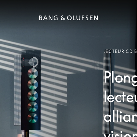
LECTEUR CD 
Plong
lecte
allia
vision