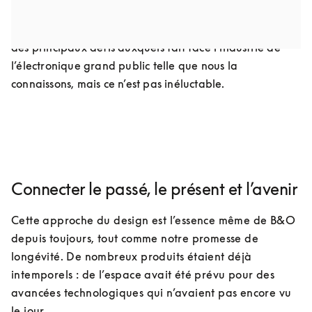
obsolescence technologique, nous leur évitons de finir 
prématurément dans des décharges. Il s’agit là de l’un 
des principaux défis auxquels fait face l’industrie de 
l’électronique grand public telle que nous la 
connaissons, mais ce n’est pas inéluctable.
Connecter le passé, le présent et l’avenir
Cette approche du design est l’essence même de B&O 
depuis toujours, tout comme notre promesse de 
longévité. De nombreux produits étaient déjà 
intemporels : de l’espace avait été prévu pour des 
avancées technologiques qui n’avaient pas encore vu 
le jour. 