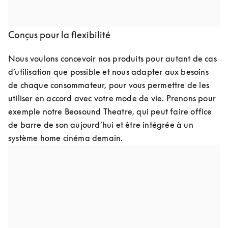
look de vos produits aussi facilement que vous 
repeignez les murs.
Conçus pour la flexibilité
Nous voulons concevoir nos produits pour autant de cas 
d’utilisation que possible et nous adapter aux besoins 
de chaque consommateur, pour vous permettre de les 
utiliser en accord avec votre mode de vie. Prenons pour 
exemple notre Beosound Theatre, qui peut faire office 
de barre de son aujourd’hui et être intégrée à un 
système home cinéma demain.
Conçus pour être améliorés
Notre mission est de pouvoir reconditionner nos anciens 
modèles afin de les transformer en produits plus 
modernes, qui puissent être mis à jour avec nos logiciels 
et matériels les plus récents. En éliminant leur 