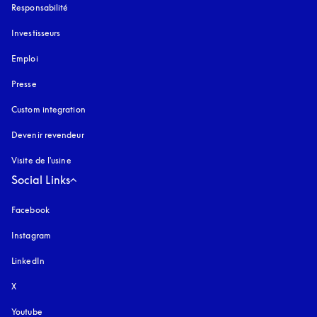
Responsabilité
Investisseurs
Emploi
Presse
Custom integration
Devenir revendeur
Visite de l'usine
Social Links
Facebook
Instagram
s’ouvre dans un nouvel onglet
LinkedIn
X
Youtube
s’ouvre dans un nouvel onglet