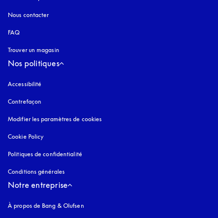
Nous contacter
FAQ
Trouver un magasin
Nos politiques
Accessibilité
s’ouvre dans un nouvel onglet
Contrefaçon
s’ouvre dans un nouvel onglet
Modifier les paramètres de cookies
Cookie Policy
s’ouvre dans un nouvel onglet
Politiques de confidentialité
s’ouvre dans un nouvel onglet
Conditions générales
Notre entreprise
À propos de Bang & Olufsen