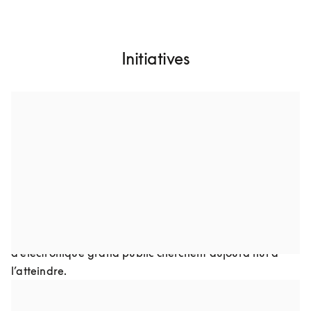
Initiatives
Conçus pour durer toute une vie
Nous voulons créer des produits plus résistants dans le 
temps, avec un design intemporel, une construction 
robuste et, à partir de matériaux durables. Cela 
implique d’en améliorer les caractéristiques afin de 
réduire le besoin de mises à jour. Même s’il s’agit là d’un 
objectif tout à fait réalisable, peu d’entreprises 
d’électronique grand public cherchent aujourd’hui à 
l’atteindre.
Conçus pour être réparables