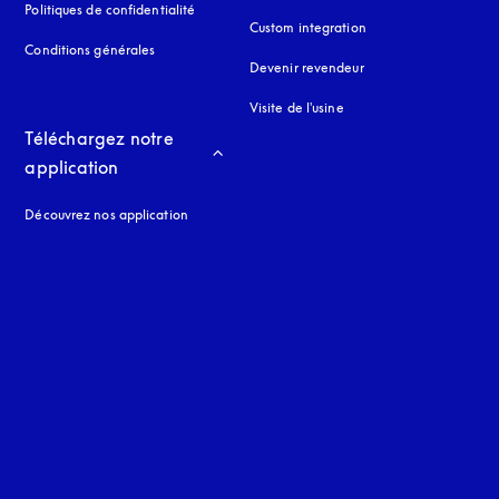
Politiques de confidentialité
s’ouvre dans un nouvel onglet
Custom integration
Conditions générales
Devenir revendeur
Visite de l'usine
Téléchargez notre 
application
Découvrez nos application
 onglet
nglet
uage
: