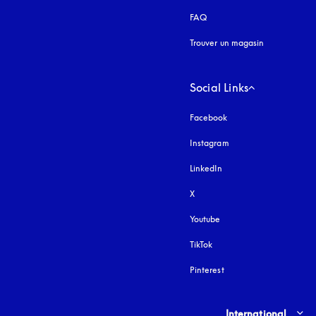
FAQ
Trouver un magasin
Social Links
Facebook
Instagram
s’ouvre dans un nouvel
LinkedIn
X
Youtube
s’ouvre dans un nouvel o
TikTok
Pinterest
Select country and lang
International