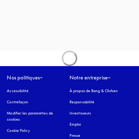
uvel onglet
Nos politiques
Notre entreprise
Accessibilité
s’ouvre dans un nouvel onglet
À propos de Bang & Olufsen
Contrefaçon
s’ouvre dans un nouvel onglet
Responsabilité
Modifier les paramètres de
Investisseurs
cookies
Emploi
Cookie Policy
s’ouvre dans un nouvel onglet
Presse