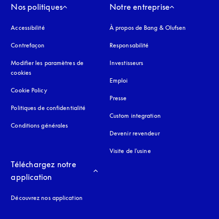
Nos politiques
Notre entreprise
Accessibilité
s’ouvre dans un nouvel onglet
À propos de Bang & Olufsen
Contrefaçon
s’ouvre dans un nouvel onglet
Responsabilité
Modifier les paramètres de
Investisseurs
cookies
Emploi
Cookie Policy
s’ouvre dans un nouvel onglet
Presse
Politiques de confidentialité
s’ouvre dans un nouvel onglet
Custom integration
Conditions générales
Devenir revendeur
Visite de l'usine
Téléchargez notre 
application
Découvrez nos application
 onglet