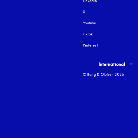
LinkedIn
X
Youtube
s’ouvre dans un nouvel o
TikTok
Pinterest
Select country and lang
International
© Bang & Olufsen 2026