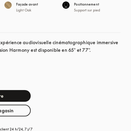
Façade avant
Positionnement
Light Oak
Support sur pied
’expérience audiovisuelle cinématographique immersive 
sion Harmony est disponible en 65" et 77".
re
agasin
client 24 h/24, 7 j/7
s’ouvre dans un nouvel onglet