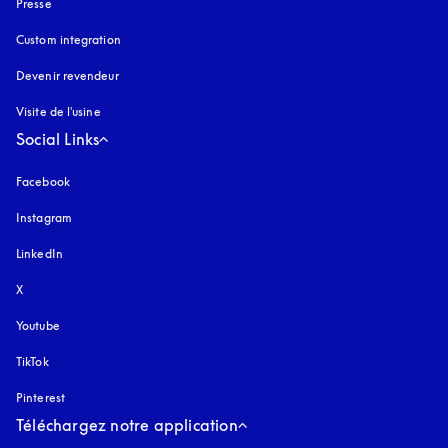
Presse
Custom integration
Devenir revendeur
Visite de l'usine
Social Links
Facebook
Instagram
s’ouvre dans un nouvel onglet
LinkedIn
X
Youtube
s’ouvre dans un nouvel onglet
TikTok
Pinterest
Téléchargez notre application