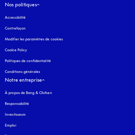
Nos politiques
Accessibilité
s’ouvre dans un nouvel onglet
Contrefaçon
s’ouvre dans un nouvel onglet
Modifier les paramètres de cookies
Cookie Policy
s’ouvre dans un nouvel onglet
Politiques de confidentialité
s’ouvre dans un nouvel onglet
Conditions générales
Notre entreprise
À propos de Bang & Olufsen
Responsabilité
Investisseurs
Emploi