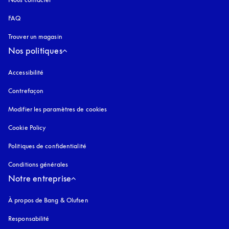
FAQ
Trouver un magasin
Nos politiques
Accessibilité
s’ouvre dans un nouvel onglet
Contrefaçon
s’ouvre dans un nouvel onglet
Modifier les paramètres de cookies
Cookie Policy
s’ouvre dans un nouvel onglet
Politiques de confidentialité
s’ouvre dans un nouvel onglet
Conditions générales
Notre entreprise
À propos de Bang & Olufsen
Responsabilité