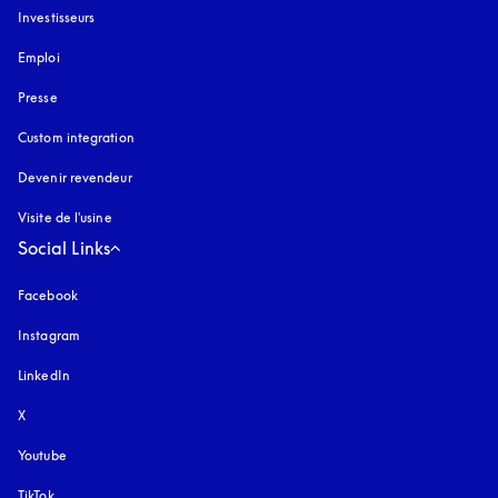
Investisseurs
Emploi
Presse
Custom integration
Devenir revendeur
Visite de l'usine
Social Links
Facebook
Instagram
s’ouvre dans un nouvel onglet
LinkedIn
X
Youtube
s’ouvre dans un nouvel onglet
TikTok