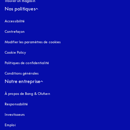
Trouver un magasin
Nos politiques
Accessibilité
s’ouvre dans un nouvel onglet
Contrefaçon
s’ouvre dans un nouvel onglet
Modifier les paramètres de cookies
Cookie Policy
s’ouvre dans un nouvel onglet
Politiques de confidentialité
s’ouvre dans un nouvel onglet
Conditions générales
Notre entreprise
À propos de Bang & Olufsen
Responsabilité
Investisseurs
Emploi