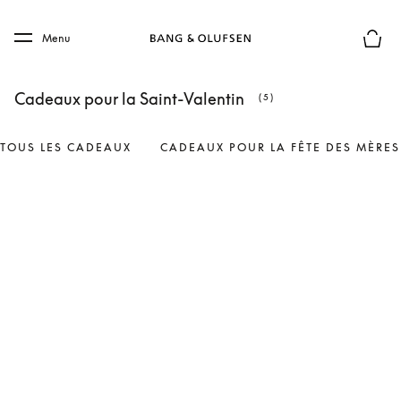
Skip to main content
Skip to main footer
Menu
Le mod
Cadeaux pour la Saint-Valentin
(5)
TOUS LES CADEAUX
CADEAUX POUR LA FÊTE DES MÈRES