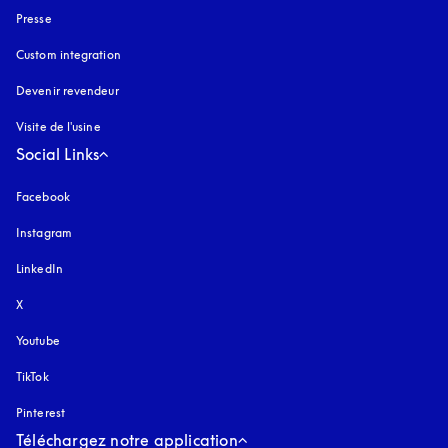
Presse
Custom integration
Devenir revendeur
Visite de l'usine
Social Links
Facebook
Instagram
s’ouvre dans un nouvel onglet
LinkedIn
X
Youtube
s’ouvre dans un nouvel onglet
TikTok
Pinterest
Téléchargez notre application