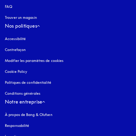
FAQ
Trouver un magasin
Nos politiques
Accessibilité
s’ouvre dans un nouvel onglet
Contrefaçon
s’ouvre dans un nouvel onglet
Modifier les paramètres de cookies
Cookie Policy
s’ouvre dans un nouvel onglet
Politiques de confidentialité
s’ouvre dans un nouvel onglet
Conditions générales
Notre entreprise
À propos de Bang & Olufsen
Responsabilité