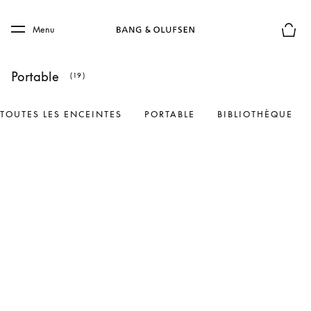
Skip to main content
Skip to main footer
Menu
Le mod
Portable
(19)
TOUTES LES ENCEINTES
PORTABLE
BIBLIOTHÈQUE