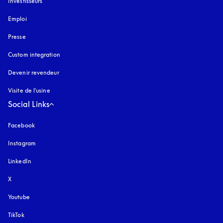
Investisseurs
Emploi
Presse
Custom integration
Devenir revendeur
Visite de l'usine
Social Links
Facebook
Instagram
s’ouvre dans un nouvel onglet
LinkedIn
X
Youtube
s’ouvre dans un nouvel onglet
TikTok