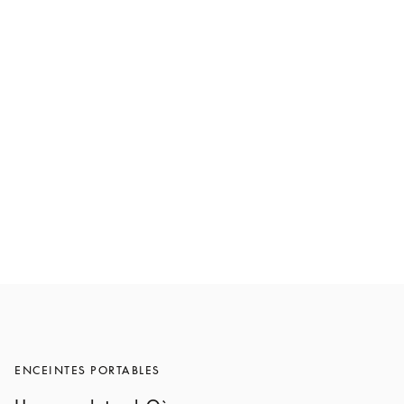
Beosound A5
1 600 CHF
6 Couleurs
ENCEINTES PORTABLES