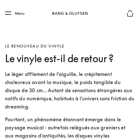
Skip to main content
Skip to main footer
Menu
Le mod
LE RENOUVEAU DU VINYLE
Le vinyle est-il de retour ?
Le léger sifflement de l’aiguille, le crépitement 
chaleureux avant la musique, le poids tangible du 
disque de 30 cm… Autant de sensations étrangères aux 
natifs du numérique, habitués à l’univers sans friction du 
streaming. 
Pourtant, un phénomène étonnant émerge dans le 
paysage musical : autrefois relégués aux greniers et 
aux magasins d’antiquités, les disques vinyles 