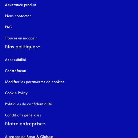
Assistance produit
Nous contacter
FAQ
Trouver un magasin
Nos politiques
Accessibilité
s’ouvre dans un nouvel onglet
Contrefaçon
s’ouvre dans un nouvel onglet
Modifier les paramètres de cookies
Cookie Policy
s’ouvre dans un nouvel onglet
Politiques de confidentialité
s’ouvre dans un nouvel onglet
Conditions générales
Notre entreprise
À propos de Bang & Olufsen