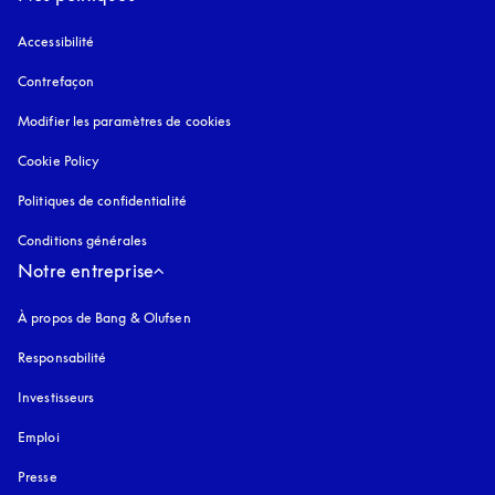
Accessibilité
s’ouvre dans un nouvel onglet
Contrefaçon
s’ouvre dans un nouvel onglet
Modifier les paramètres de cookies
Cookie Policy
s’ouvre dans un nouvel onglet
Politiques de confidentialité
s’ouvre dans un nouvel onglet
Conditions générales
Notre entreprise
À propos de Bang & Olufsen
Responsabilité
Investisseurs
Emploi
Presse