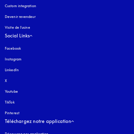
Custom integration
Devenir revendeur
Visite de l'usine
Social Links
Facebook
Instagram
s’ouvre dans un nouvel onglet
LinkedIn
X
Youtube
s’ouvre dans un nouvel onglet
TikTok
Pinterest
Téléchargez notre application
Découvrez nos application