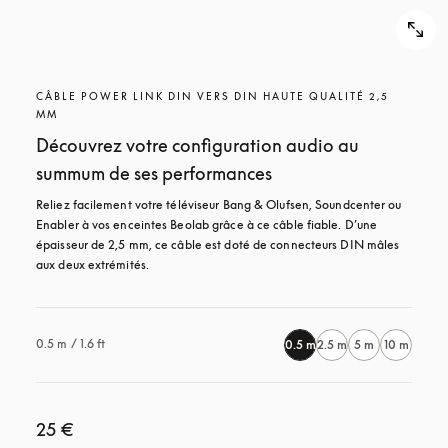
CÂBLE POWER LINK DIN VERS DIN HAUTE QUALITÉ 2,5
MM
Découvrez votre configuration audio au
summum de ses performances
Reliez facilement votre téléviseur Bang & Olufsen, Soundcenter ou 
Enabler à vos enceintes Beolab grâce à ce câble fiable. D’une 
épaisseur de 2,5 mm, ce câble est doté de connecteurs DIN mâles 
aux deux extrémités.
0.5 m / 1.6 ft
0.5 m
2.5 m
5 m
10 m
25 €