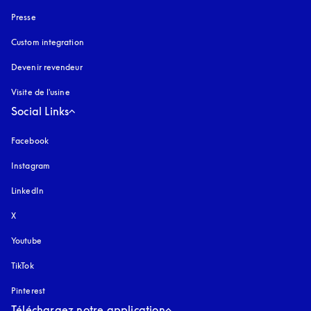
Presse
Custom integration
Devenir revendeur
Visite de l'usine
Social Links
Facebook
Instagram
s’ouvre dans un nouvel onglet
LinkedIn
X
Youtube
s’ouvre dans un nouvel onglet
TikTok
Pinterest
Téléchargez notre application