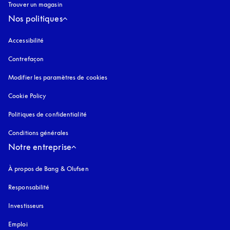
Trouver un magasin
Nos politiques
Accessibilité
s’ouvre dans un nouvel onglet
Contrefaçon
s’ouvre dans un nouvel onglet
Modifier les paramètres de cookies
Cookie Policy
s’ouvre dans un nouvel onglet
Politiques de confidentialité
s’ouvre dans un nouvel onglet
Conditions générales
Notre entreprise
À propos de Bang & Olufsen
Responsabilité
Investisseurs
Emploi