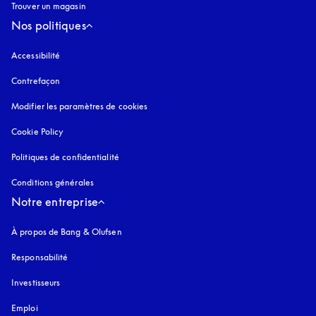
Trouver un magasin
Nos politiques
Accessibilité
s’ouvre dans un nouvel onglet
Contrefaçon
s’ouvre dans un nouvel onglet
Modifier les paramètres de cookies
Cookie Policy
s’ouvre dans un nouvel onglet
Politiques de confidentialité
s’ouvre dans un nouvel onglet
Conditions générales
Notre entreprise
À propos de Bang & Olufsen
Responsabilité
Investisseurs
Emploi