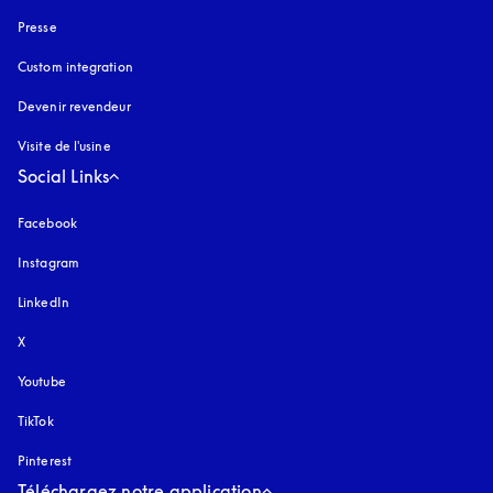
Presse
Custom integration
Devenir revendeur
Visite de l'usine
Social Links
Facebook
Instagram
s’ouvre dans un nouvel onglet
LinkedIn
X
Youtube
s’ouvre dans un nouvel onglet
TikTok
Pinterest
Téléchargez notre application