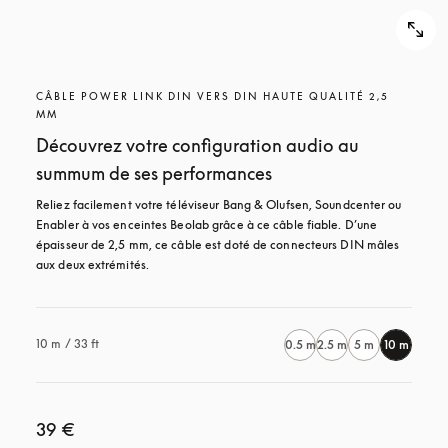
CÂBLE POWER LINK DIN VERS DIN HAUTE QUALITÉ 2,5
MM
Découvrez votre configuration audio au
summum de ses performances
Reliez facilement votre téléviseur Bang & Olufsen, Soundcenter ou 
Enabler à vos enceintes Beolab grâce à ce câble fiable. D’une 
épaisseur de 2,5 mm, ce câble est doté de connecteurs DIN mâles 
aux deux extrémités.
10 m / 33 ft
0.5 m
2.5 m
5 m
10 m
39 €