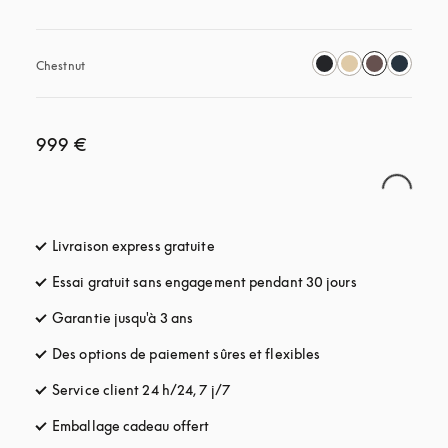
Chestnut
999 €
Livraison express gratuite
s’ouvre dans un nouvel onglet
Essai gratuit sans engagement pendant 30 jours
s’ouvre dans u
Garantie jusqu'à 3 ans
s’ouvre dans un nouvel onglet
Des options de paiement sûres et flexibles
s’ouvre dans un nou
Service client 24 h/24, 7 j/7
s’ouvre dans un nouvel onglet
Emballage cadeau offert
s’ouvre dans un nouvel onglet