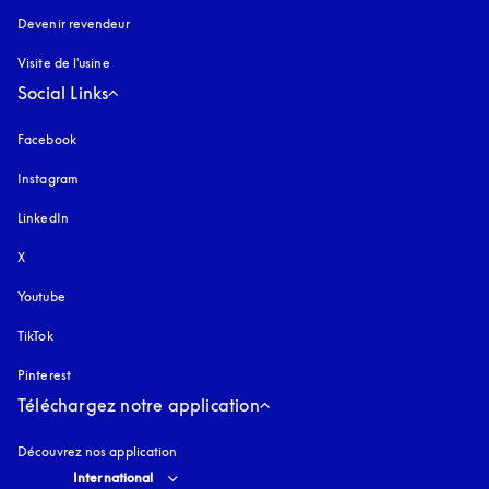
Devenir revendeur
Visite de l'usine
Social Links
Facebook
Instagram
s’ouvre dans un nouvel onglet
LinkedIn
X
Youtube
s’ouvre dans un nouvel onglet
TikTok
Pinterest
Téléchargez notre application
Découvrez nos application
Select country and language
:
International