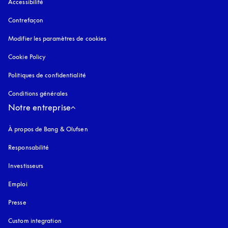
Accessibilité
s’ouvre dans un nouvel onglet
Contrefaçon
s’ouvre dans un nouvel onglet
Modifier les paramètres de cookies
Cookie Policy
s’ouvre dans un nouvel onglet
Politiques de confidentialité
s’ouvre dans un nouvel onglet
Conditions générales
Notre entreprise
À propos de Bang & Olufsen
Responsabilité
Investisseurs
Emploi
Presse
Custom integration