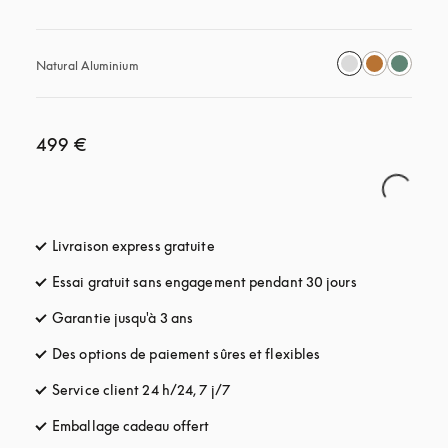
Natural Aluminium
499 €
Livraison express gratuite
s’ouvre dans un nouvel onglet
Essai gratuit sans engagement pendant 30 jours
s’ouvre dans u
Garantie jusqu'à 3 ans
s’ouvre dans un nouvel onglet
Des options de paiement sûres et flexibles
s’ouvre dans un nou
Service client 24 h/24, 7 j/7
s’ouvre dans un nouvel onglet
Emballage cadeau offert
s’ouvre dans un nouvel onglet