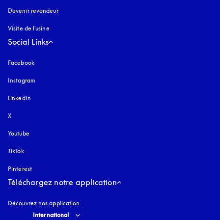
Devenir revendeur
Visite de l'usine
Social Links
Facebook
Instagram
s’ouvre dans un nouvel onglet
LinkedIn
X
Youtube
s’ouvre dans un nouvel onglet
TikTok
Pinterest
Téléchargez notre application
Découvrez nos application
Select country and language
:
International