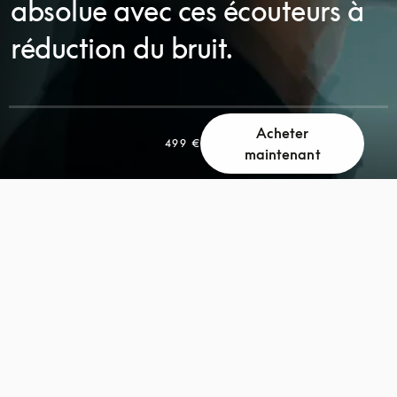
absolue avec ces écouteurs à
réduction du bruit.
Acheter
499 €
maintenant
FAITES
FAITES
DÉFILER
DÉFILER
LA
LA
PAGE
PAGE
POUR