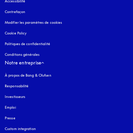
Accessibilité
s’ouvre dans un nouvel onglet
Contrefaçon
s’ouvre dans un nouvel onglet
Modifier les paramètres de cookies
Cookie Policy
s’ouvre dans un nouvel onglet
Politiques de confidentialité
s’ouvre dans un nouvel onglet
Conditions générales
Notre entreprise
À propos de Bang & Olufsen
Responsabilité
Investisseurs
Emploi
Presse
Custom integration