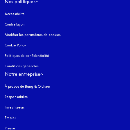
Nos politiques
Accessibilité
s’ouvre dans un nouvel onglet
Contrefaçon
s’ouvre dans un nouvel onglet
Modifier les paramètres de cookies
Cookie Policy
s’ouvre dans un nouvel onglet
Politiques de confidentialité
s’ouvre dans un nouvel onglet
Conditions générales
Notre entreprise
À propos de Bang & Olufsen
Responsabilité
Investisseurs
Emploi
Presse