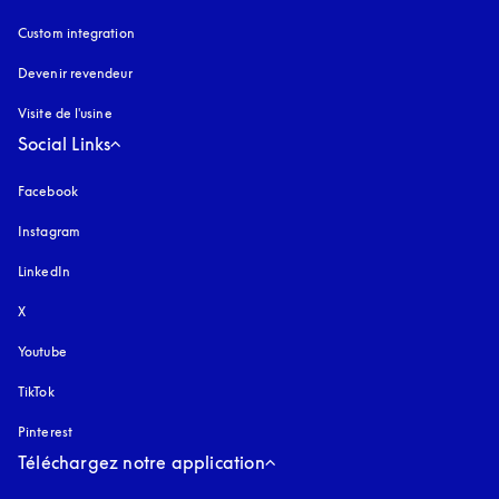
Custom integration
Devenir revendeur
Visite de l'usine
Social Links
Facebook
Instagram
s’ouvre dans un nouvel onglet
LinkedIn
X
Youtube
s’ouvre dans un nouvel onglet
TikTok
Pinterest
Téléchargez notre application