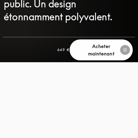
public. Un design
étonnamment polyvalent.
Acheter
649 €
maintenant
FAITES
FAITES
DÉFILER
DÉFILER
LA
LA
PAGE
PAGE
POUR