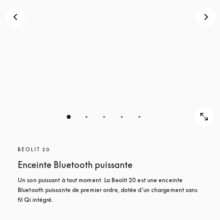
POUR
DÉCOUVRIR
DÉCOUVRIR
BEOLIT 20
Enceinte Bluetooth puissante
Un son puissant à tout moment. La Beolit 20 est une enceinte 
Bluetooth puissante de premier ordre, dotée d’un chargement sans 
fil Qi intégré.