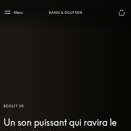
Skip to main content
Skip to main footer
Menu
Le mod
BEOLIT 20
Un son puissant qui ravira le