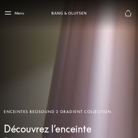
Skip to main content
Skip to main footer
Menu
Le mod
ENCEINTES BEOSOUND 2 GRADIENT COLLECTION
Découvrez l’enceinte