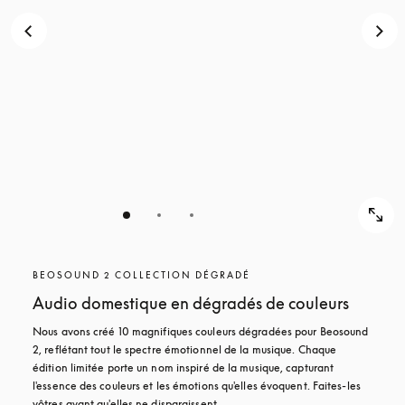
POUR
DÉCOUVRIR
DÉCOUVRIR
BEOSOUND 2 COLLECTION DÉGRADÉ
Audio domestique en dégradés de couleurs
Nous avons créé 10 magnifiques couleurs dégradées pour Beosound 
2, reflétant tout le spectre émotionnel de la musique. Chaque 
édition limitée porte un nom inspiré de la musique, capturant 
l'essence des couleurs et les émotions qu'elles évoquent. Faites-les 
vôtres avant qu'elles ne disparaissent.