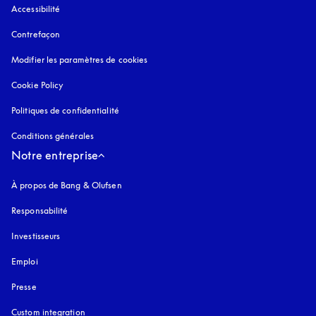
Accessibilité
s’ouvre dans un nouvel onglet
Contrefaçon
s’ouvre dans un nouvel onglet
Modifier les paramètres de cookies
Cookie Policy
s’ouvre dans un nouvel onglet
Politiques de confidentialité
s’ouvre dans un nouvel onglet
Conditions générales
Notre entreprise
À propos de Bang & Olufsen
Responsabilité
Investisseurs
Emploi
Presse
Custom integration