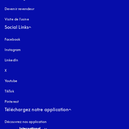
Devenir revendeur
Visite de l'usine
Social Links
Facebook
Instagram
s’ouvre dans un nouvel onglet
LinkedIn
X
Youtube
s’ouvre dans un nouvel onglet
TikTok
Pinterest
Téléchargez notre application
Découvrez nos application
Select country and language
:
International