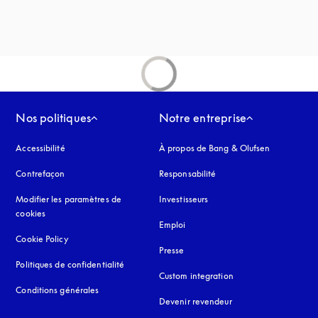
uvel onglet
Nos politiques
Notre entreprise
Accessibilité
s’ouvre dans un nouvel onglet
À propos de Bang & Olufsen
Contrefaçon
s’ouvre dans un nouvel onglet
Responsabilité
Modifier les paramètres de
Investisseurs
cookies
Emploi
Cookie Policy
s’ouvre dans un nouvel onglet
Presse
Politiques de confidentialité
s’ouvre dans un nouvel onglet
Custom integration
Conditions générales
Devenir revendeur