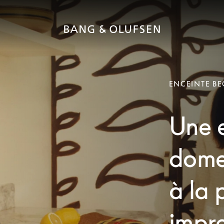
ENCEINTE B
Une 
domes
à la 
impr