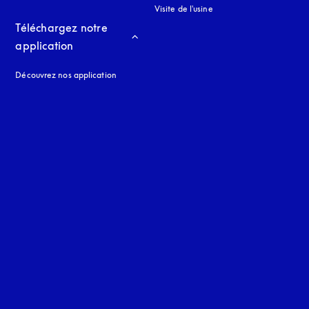
Visite de l'usine
Téléchargez notre 
application
Découvrez nos application
 onglet
nglet
uage
: