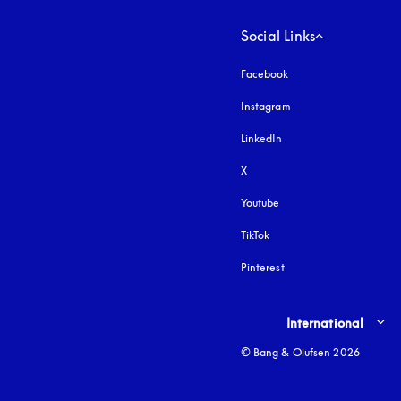
Social Links
Facebook
Instagram
s’ouvre dans un nouvel
LinkedIn
X
Youtube
s’ouvre dans un nouvel o
TikTok
Pinterest
Select country and lang
International
© Bang & Olufsen 2026