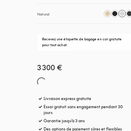
Natural
Recevez une étiquette de bagage en cuir gratuite 
pour tout achat.
3 300 €
Livraison express gratuite
s’ouvre dans un nouve
Essai gratuit sans engagement pendant 30
jours
s’ouvre dans un nouvel onglet
Garantie jusqu'à 3 ans
s’ouvre dans un nouvel o
Des options de paiement sûres et flexibles
s’ou